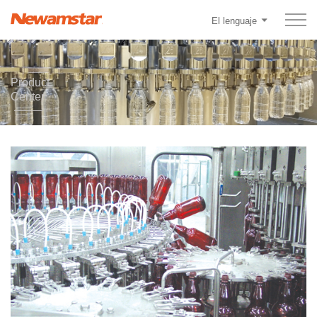
El lenguaje
Product
Center